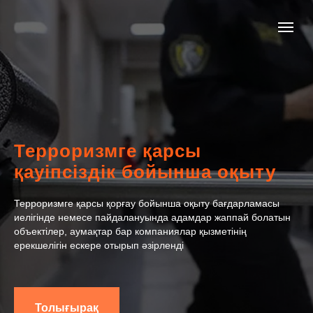
Терроризмге қарсы
қауіпсіздік бойынша оқыту
Терроризмге қарсы қорғау бойынша оқыту бағдарламасы
иелігінде немесе пайдалануында адамдар жаппай болатын
объектілер, аумақтар бар компаниялар қызметінің
ерекшелігін ескере отырып әзірленді
Толығырақ