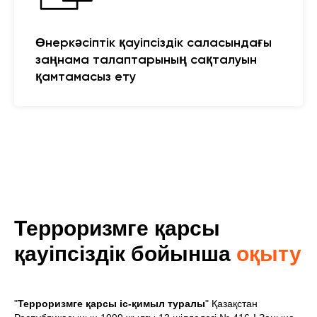
Өнеркәсіптік қауіпсіздік саласындағы
заңнама талаптарының сақталуын
қамтамасыз ету
Терроризмге қарсы
қауіпсіздік бойынша
оқыту
"
Терроризмге қарсы іс-қимыл туралы
" Қазақстан