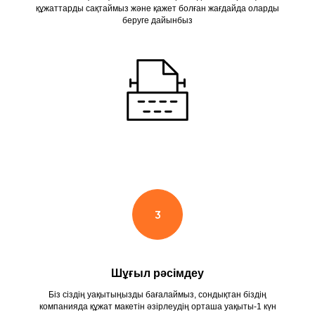
құжаттарды сақтаймыз және қажет болған жағдайда оларды
беруге дайынбыз
Шұғыл рәсімдеу
Біз сіздің уақытыңызды бағалаймыз, сондықтан біздің
компанияда құжат макетін әзірлеудің орташа уақыты-1 күн