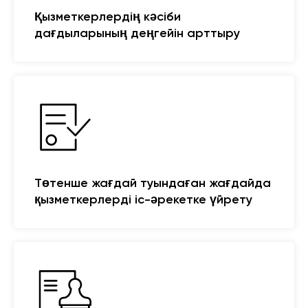
Қызметкерлердің кәсіби
дағдыларының деңгейін арттыру
Төтенше жағдай туындаған жағдайда
қызметкерлерді іс-әрекетке үйрету