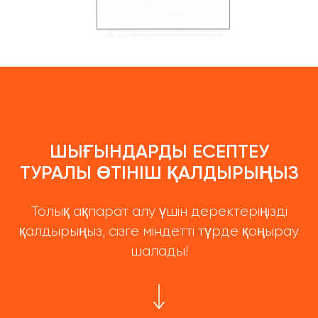
ШЫҒЫНДАРДЫ ЕСЕПТЕУ
ТУРАЛЫ ӨТІНІШ ҚАЛДЫРЫҢЫЗ
Толық ақпарат алу үшін деректеріңізді
қалдырыңыз, сізге міндетті түрде қоңырау
шалады!