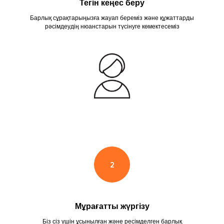
Тегін кеңес беру
Барлық сұрақтарыңызға жауап береміз және құжаттарды
рәсімдеудің нюанстарын түсінуге көмектесеміз
Мұрағатты жүргізу
Біз сіз үшін ұсынылған және ресімделген барлық