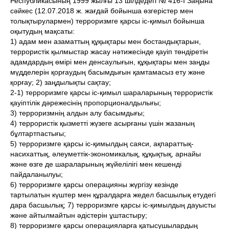
Республикасының 1999 жылғы 13 шілдедегі № 416-I Заңына
сәйкес (12.07.2018 ж. жағдай бойынша өзгерістер мен
толықтырулармен) терроризмге қарсы іс-қимыл бойынша
оқытудың мақсаты:
1) адам мен азаматтың құқықтары мен бостандықтарын,
террористік қылмыстар жасау нәтижесінде қауіп төндіретін
адамдардың өмірі мен денсаулығын, құқықтары мен заңды
мүдделерін қорғаудың басымдығын қамтамасыз ету және
қорғау; 2) заңдылықты сақтау;
2-1) терроризмге қарсы іс-қимыл шараларының террористік
қауіптілік дәрежесінің пропорционалдылығы;
3) терроризмнің алдын алу басымдығы;
4) террористік қызметті жүзеге асырғаны үшін жазаның
бұлтартпастығы;
5) терроризмге қарсы іс-қимылдың саяси, ақпараттық-
насихаттық, әлеуметтік-экономикалық, құқықтық, арнайы
және өзге де шараларының жүйелілігі мен кешенді
пайдаланылуы;
6) терроризмге қарсы операцияны жүргізу кезінде
тартылатын күштер мен құралдарға жедел басшылық етудегі
дара басшылық; 7) терроризмге қарсы іс-қимылдың дауысты
және айтылмайтын әдістерін ұштастыру;
8) терроризмге қарсы операцияларға қатысушылардың