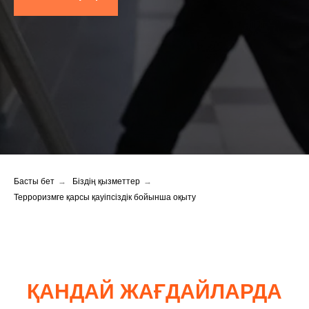
Басты бет
→
Біздің қызметтер
→
Терроризмге қарсы қауіпсіздік бойынша оқыту
ҚАНДАЙ ЖАҒДАЙЛАРДА