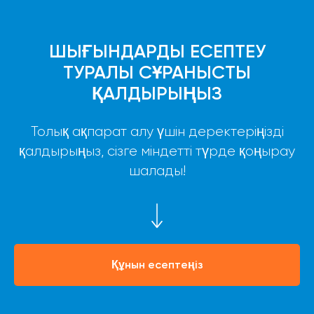
ШЫҒЫНДАРДЫ ЕСЕПТЕУ
ТУРАЛЫ СҰРАНЫСТЫ
ҚАЛДЫРЫҢЫЗ
Толық ақпарат алу үшін деректеріңізді
қалдырыңыз, сізге міндетті түрде қоңырау
шалады!
Құнын есептеңіз