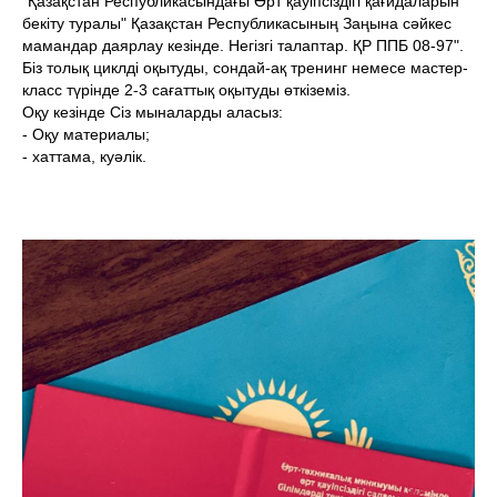
"Қазақстан Республикасындағы Өрт қауіпсіздігі қағидаларын
бекіту туралы" Қазақстан Республикасының Заңына сәйкес
мамандар даярлау кезінде. Негізгі талаптар. ҚР ППБ 08-97".
Біз толық циклді оқытуды, сондай-ақ тренинг немесе мастер-
класс түрінде 2-3 сағаттық оқытуды өткіземіз.
Оқу кезінде Сіз мыналарды аласыз:
- Оқу материалы;
- хаттама, куәлік.