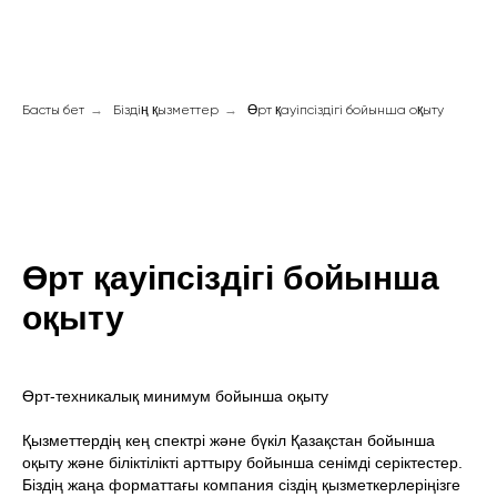
Басты бет
→
Біздің қызметтер
→
Өрт қауіпсіздігі бойынша оқыту
Өрт қауіпсіздігі бойынша
оқыту
Өрт-техникалық минимум бойынша оқыту
Қызметтердің кең спектрі және бүкіл Қазақстан бойынша
оқыту және біліктілікті арттыру бойынша сенімді серіктестер.
Біздің жаңа форматтағы компания сіздің қызметкерлеріңізге