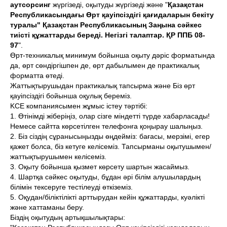
аутсорсинг
жүргізеді, оқытуды жүргізеді және "
Қазақстан
Республикасындағы Өрт қауіпсіздігі қағидаларын бекіту
туралы" Қазақстан Республикасының Заңына сәйкес
тиісті құжаттарды береді. Негізгі талаптар. ҚР ППБ 08-
97
".
Өрт-техникалық минимум бойынша оқыту дәріс форматында
да, өрт сөндіргішпен де, өрт дабылымен де практикалық
форматта өтеді.
Жаттықтырушыдан практикалық тапсырма және Біз өрт
қауіпсіздігі бойынша оқулық береміз.
KCE компаниясымен жұмыс істеу тәртібі:
1. Өтінімді жіберіңіз, олар сізге міндетті түрде хабарласады!
Немесе сайтта көрсетілген телефонға қоңырау шалыңыз.
2. Біз сіздің сұранысыңызды өңдейміз: бағасы, мерзімі, егер
қажет болса, біз кетуге келісеміз. Тапсырманы оқытушымен/
жаттықтырушымен келісеміз.
3. Оқыту бойынша қызмет көрсету шартын жасаймыз.
4. Шартқа сәйкес оқытуды, бұдан әрі білім алушылардың
білімін тексеруге тестілеуді өткіземіз.
5. Оқудан/біліктілікті арттырудан кейін құжаттарды, куәлікті
және хаттаманы беру.
Біздің оқытудың артықшылықтары: