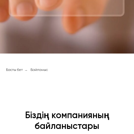
Басты бет
→
Байланыс
Біздің компанияның
байланыстары