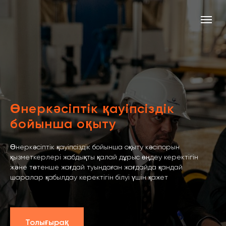
Өнеркәсіптік қауіпсіздік
бойынша оқыту
Өнеркәсіптік қауіпсіздік бойынша оқыту кәсіпорын
қызметкерлері жабдықты қалай дұрыс өңдеу керектігін
және төтенше жағдай туындаған жағдайда қандай
шаралар қабылдау керектігін білуі үшін қажет
Толығырақ