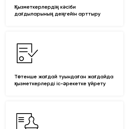
Қызметкерлердің кәсіби
дағдыларының деңгейін арттыру
Төтенше жағдай туындаған жағдайда
қызметкерлерді іс-әрекетке үйрету