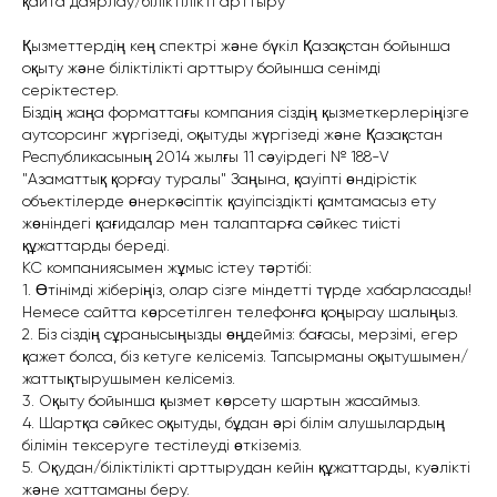
қайта даярлау/біліктілікті арттыру
Қызметтердің кең спектрі және бүкіл Қазақстан бойынша
оқыту және біліктілікті арттыру бойынша сенімді
серіктестер.
Біздің жаңа форматтағы компания сіздің қызметкерлеріңізге
аутсорсинг жүргізеді, оқытуды жүргізеді және Қазақстан
Республикасының 2014 жылғы 11 сәуірдегі № 188-V
"Азаматтық қорғау туралы" Заңына, қауіпті өндірістік
объектілерде өнеркәсіптік қауіпсіздікті қамтамасыз ету
жөніндегі қағидалар мен талаптарға сәйкес тиісті
құжаттарды береді.
КС компаниясымен жұмыс істеу тәртібі:
1. Өтінімді жіберіңіз, олар сізге міндетті түрде хабарласады!
Немесе сайтта көрсетілген телефонға қоңырау шалыңыз.
2. Біз сіздің сұранысыңызды өңдейміз: бағасы, мерзімі, егер
қажет болса, біз кетуге келісеміз. Тапсырманы оқытушымен/
жаттықтырушымен келісеміз.
3. Оқыту бойынша қызмет көрсету шартын жасаймыз.
4. Шартқа сәйкес оқытуды, бұдан әрі білім алушылардың
білімін тексеруге тестілеуді өткіземіз.
5. Оқудан/біліктілікті арттырудан кейін құжаттарды, куәлікті
және хаттаманы беру.