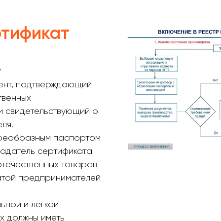
ртификат
?
мент, подтверждающий
твенных
 и свидетельствующий о
ля.
воеобразным паспортом
ладатель сертификата
отечественных товаров
латой предпринимателей
ьной и легкой
х должны иметь