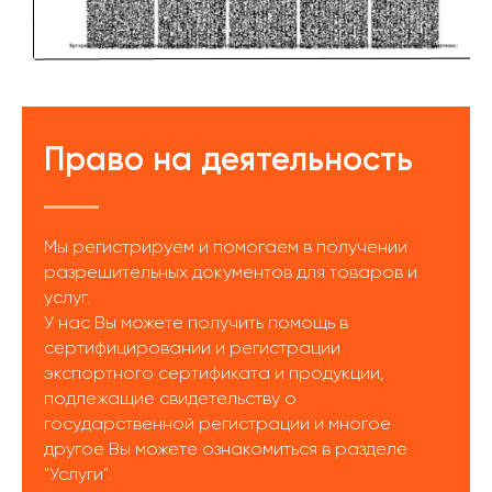
Право на деятельность
Мы регистрируем и помогаем в получении
разрешительных документов для товаров и
услуг.
У нас Вы можете получить помощь в
сертифицировании и регистрации
экспортного сертификата и продукции,
подлежащие свидетельству о
государственной регистрации и многое
другое Вы можете ознакомиться в разделе
"Услуги".